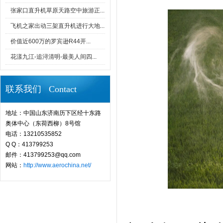
张家口直升机草原天路空中旅游正...
飞机之家出动三架直升机进行大地...
价值近600万的罗宾逊R44开...
花漾九江-追浔清明-最美人间四...
联系我们 Contact
地址：中国山东济南历下区经十东路
奥体中心（东荷西柳）8号馆
电话：13210535852
Q Q：413799253
邮件：413799253@qq.com
网站：
http://www.aerochina.net/