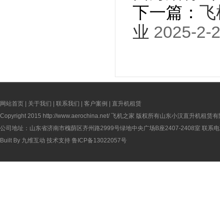
下一篇：
飞
业
2025-2-2
网站首页
|
关于我们
|
联系我们
|
客户案例
|
直升机租赁
Copyright 2015
http://www.aerochina.net/
飞机之家 版权所有山东小汉直升机租赁有
公司地址：山东省济南市槐荫区齐州路2999号绿地中央广场B座2407-2408室 联系电话：
Built By
九维互动
技术支持
鲁ICP备13022057号